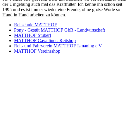
der Umgebung auch mal das Kraftfutter. Ich kenne ihn schon seit
1995 und es ist immer wieder eine Freude, ohne große Worte so
Hand in Hand arbeiten zu können.
Reitschule MATTHOF
Pony - Gestüt MATTHOF GbR - Landwirtschaft
MATTHOF Stüberl
MATTHOF Cavallino - Reitshop
Reit- und Fahrverein MATTHOF Ismaning e.V.
MATTHOF Vereinsshop