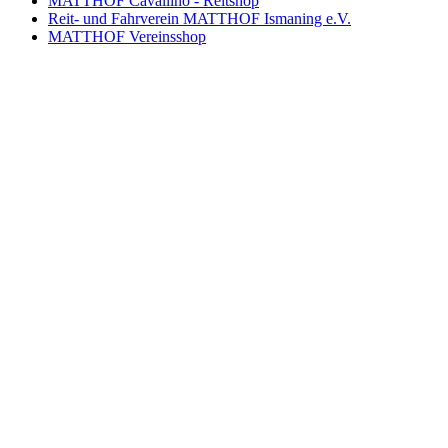
MATTHOF Cavallino - Reitshop
Reit- und Fahrverein MATTHOF Ismaning e.V.
MATTHOF Vereinsshop