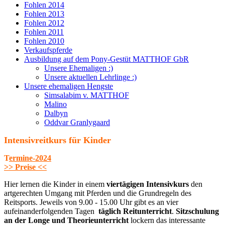
Fohlen 2014
Fohlen 2013
Fohlen 2012
Fohlen 2011
Fohlen 2010
Verkaufspferde
Ausbildung auf dem Pony-Gestüt MATTHOF GbR
Unsere Ehemaligen :)
Unsere aktuellen Lehrlinge :)
Unsere ehemaligen Hengste
Simsalabim v. MATTHOF
Malino
Dalbyn
Oddvar Granlygaard
Intensivreitkurs für Kinder
T
ermine-2024
>> Preise <<
Hier lernen die Kinder in einem
viertägigen Intensivkurs
den
artgerechten Umgang mit Pferden und die Grundregeln des
Reitsports. Jeweils von 9.00 - 15.00 Uhr gibt es an vier
aufeinanderfolgenden Tagen
täglich
Reitunterricht
.
Sitzschulung
an der Longe und
Theorieunterricht
lockern das interessante