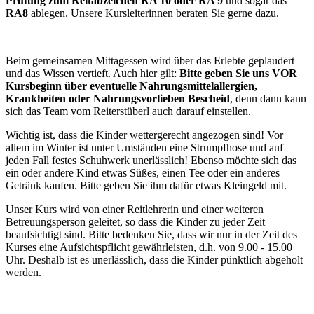
Prüfung zum
Reitabzeichen RA 10 oder RA 9
und sogar das
RA8
ablegen. Unsere Kursleiterinnen beraten Sie gerne dazu.
Beim gemeinsamen Mittagessen wird über das Erlebte geplaudert
und das Wissen vertieft. Auch hier gilt:
Bitte geben Sie uns VOR
Kursbeginn über eventuelle Nahrungsmittelallergien,
Krankheiten oder Nahrungsvorlieben Bescheid
, denn dann kann
sich das Team vom Reiterstüberl auch darauf einstellen.
Wichtig ist, dass die Kinder wettergerecht angezogen sind! Vor
allem im Winter ist unter Umständen eine Strumpfhose und auf
jeden Fall festes Schuhwerk unerlässlich! Ebenso möchte sich das
ein oder andere Kind etwas Süßes, einen Tee oder ein anderes
Getränk kaufen. Bitte geben Sie ihm dafür etwas Kleingeld mit.
Unser Kurs wird von einer Reitlehrerin und einer weiteren
Betreuungsperson geleitet, so dass die Kinder zu jeder Zeit
beaufsichtigt sind. Bitte bedenken Sie, dass wir nur in der Zeit des
Kurses eine Aufsichtspflicht gewährleisten, d.h. von 9.00 - 15.00
Uhr. Deshalb ist es unerlässlich, dass die Kinder pünktlich abgeholt
werden.