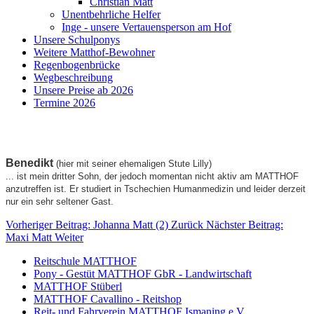
Christian Matt
Unentbehrliche Helfer
Inge - unsere Vertauensperson am Hof
Unsere Schulponys
Weitere Matthof-Bewohner
Regenbogenbrücke
Wegbeschreibung
Unsere Preise ab 2026
Termine 2026
Benedikt
(hier mit seiner ehemaligen Stute Lilly)
... ist mein dritter Sohn, der jedoch momentan nicht aktiv am MATTHOF
anzutreffen ist. Er studiert in Tschechien Humanmedizin und leider derzeit
nur ein sehr seltener Gast.
Vorheriger Beitrag: Johanna Matt (2)
Zurück
Nächster Beitrag:
Maxi Matt
Weiter
Reitschule MATTHOF
Pony - Gestüt MATTHOF GbR - Landwirtschaft
MATTHOF Stüberl
MATTHOF Cavallino - Reitshop
Reit- und Fahrverein MATTHOF Ismaning e.V.