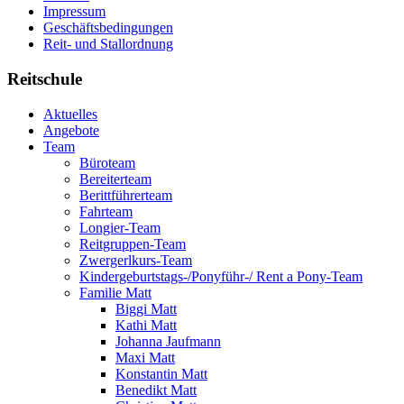
Impressum
Geschäftsbedingungen
Reit- und Stallordnung
Reitschule
Aktuelles
Angebote
Team
Büroteam
Bereiterteam
Berittführerteam
Fahrteam
Longier-Team
Reitgruppen-Team
Zwergerlkurs-Team
Kindergeburtstags-/Ponyführ-/ Rent a Pony-Team
Familie Matt
Biggi Matt
Kathi Matt
Johanna Jaufmann
Maxi Matt
Konstantin Matt
Benedikt Matt